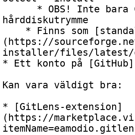
      * OBS! Inte bara Git, kräver 1–2gb 
hårddiskutrymme

    * Finns som [standalone installer]
(https://sourceforge.ne
installer/files/latest/
* Ett konto på [GitHub]
Kan vara väldigt bra:

* [GitLens-extension]
(https://marketplace.vi
itemName=eamodio.gitlen