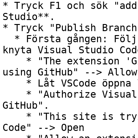
* Tryck F1 och sök "add
Studio**.

* Tryck "Publish Branch"
  * Första gången: Följ instruktionerna för att 
knyta Visual Studio Cod
    * "The extension 'GitHub' wants to sign in 
using GitHub" --> Allow

    * Låt VSCode öppna länken i webbläsaren.

    * "Authorize Visual Studio Code to access 
GitHub".

    * "This site is trying to open Visual Studio 
Code" --> Open
