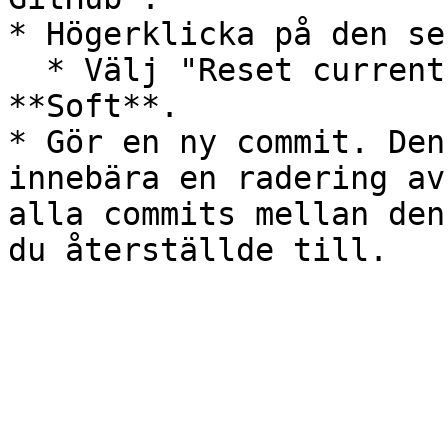
* Högerklicka på den se
  * Välj "Reset current branch to commit". Välj 
**Soft**.

* Gör en ny commit. Den
innebära en radering av
alla commits mellan den