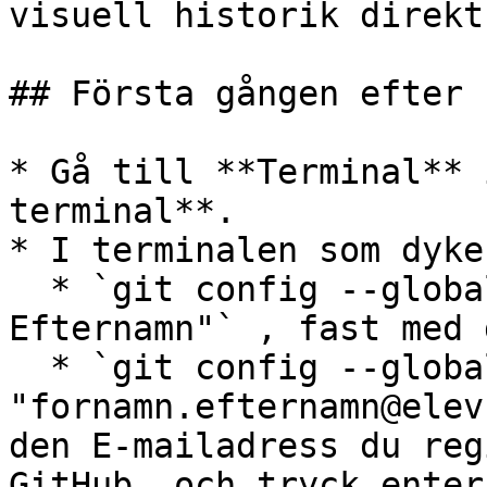
visuell historik direkt
## Första gången efter 
* Gå till **Terminal** 
terminal**.

* I terminalen som dyke
  * `git config --global user.name "Förnamn 
Efternamn"` , fast med 
  * `git config --global user.email 
"fornamn.efternamn@elev
den E-mailadress du reg
GitHub, och tryck enter.