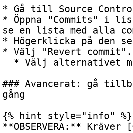
* Gå till Source Contro
* Öppna "Commits" i lis
se en lista med alla co
* Högerklicka på den se
* Välj "Revert commit".

  * Välj alternativet med "--no-edit".

### Avancerat: gå tillb
gång

{% hint style="info" %}

**OBSERVERA:** Kräver [