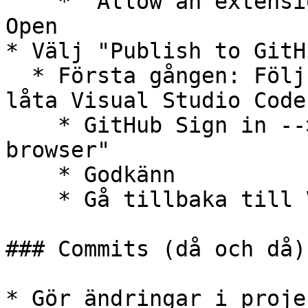
    * "Allow an extension to open this URI?" --> 
Open

* Välj "Publish to GitH
  * Första gången: Följ instruktionerna för att 
låta Visual Studio Code
    * GitHub Sign in --> "Sign in with your 
browser"

    * Godkänn

    * Gå tillbaka till Visual Studio Code.

### Commits (då och då)

* Gör ändringar i proje