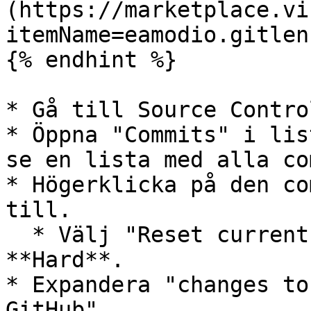
(https://marketplace.vi
itemName=eamodio.gitlens
{% endhint %}

* Gå till Source Contro
* Öppna "Commits" i lis
se en lista med alla co
* Högerklicka på den co
till.

  * Välj "Reset current branch to commit". Välj 
**Hard**.

* Expandera "changes to
GitHub".
