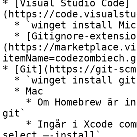
* [Visual Studio Code]
(https://code.visualstu
  * `winget install Microsoft.VisualStudioCode`

  * [Gitignore-extension]
(https://marketplace.vi
itemName=codezombiech.g
* [Git](https://git-scm
  * `winget install git.git`

  * Mac

    * Om Homebrew är installerat: `brew install 
git`

    * Ingår i Xcode command line tools: `xcode-
select –-install`
