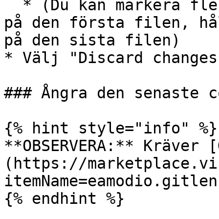
  * (Du kan markera flera filer genom att klicka 
på den första filen, hå
på den sista filen)

* Välj "Discard changes"
### Ångra den senaste c
{% hint style="info" %}

**OBSERVERA:** Kräver [
(https://marketplace.vi
itemName=eamodio.gitlens
{% endhint %}
