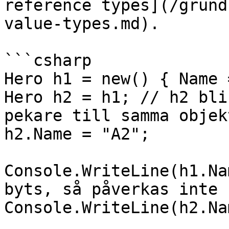
reference types](/grund
value-types.md).

```csharp

Hero h1 = new() { Name 
Hero h2 = h1; // h2 bli
pekare till samma objekt
h2.Name = "A2";

Console.WriteLine(h1.Na
byts, så påverkas inte h
Console.WriteLine(h2.Nam