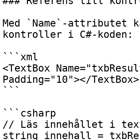
### Referens till kontr
Med `Name`-attributet k
kontroller i C#-koden:

```xml

<TextBox Name="txbResul
Padding="10"></TextBox>

```

```csharp

// Läs innehållet i tex
string innehall = txbRe