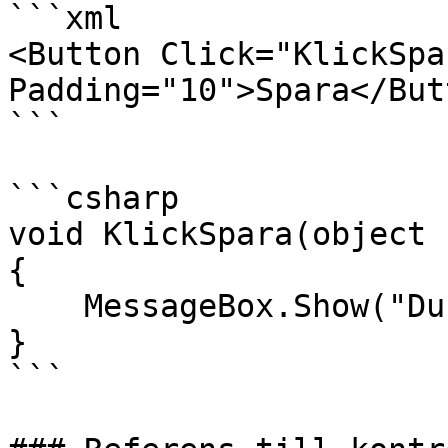
```xml

<Button Click="KlickSpa
Padding="10">Spara</Butt
```

```csharp

void KlickSpara(object 
{

    MessageBox.Show("Du sparade dina ändringar!");

}

```
