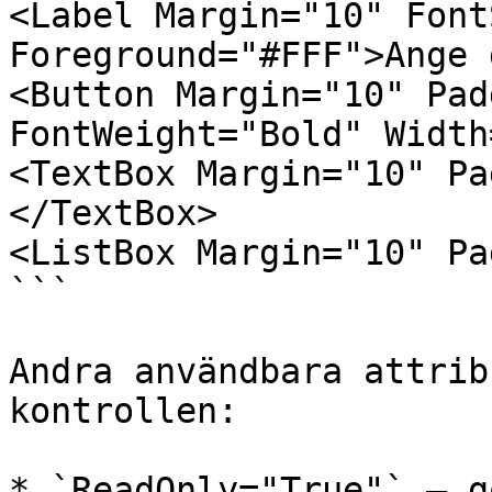
<Label Margin="10" Font
Foreground="#FFF">Ange 
<Button Margin="10" Pad
FontWeight="Bold" Width
<TextBox Margin="10" Pa
</TextBox>

<ListBox Margin="10" Pa
```

Andra användbara attrib
kontrollen:

* `ReadOnly="True"` – g