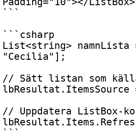
Padding="10"></ListBox>

```

```csharp

List<string> namnLista 
"Cecilia"];

// Sätt listan som käll
lbResultat.ItemsSource 
// Uppdatera ListBox-ko
lbResultat.Items.Refresh