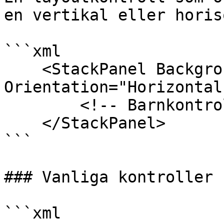
en vertikal eller horis
```xml

    <StackPanel Background="#EEE" 
Orientation="Horizontal"
        <!-- Barnkontroller -->

    </StackPanel>

```

### Vanliga kontroller

```xml
