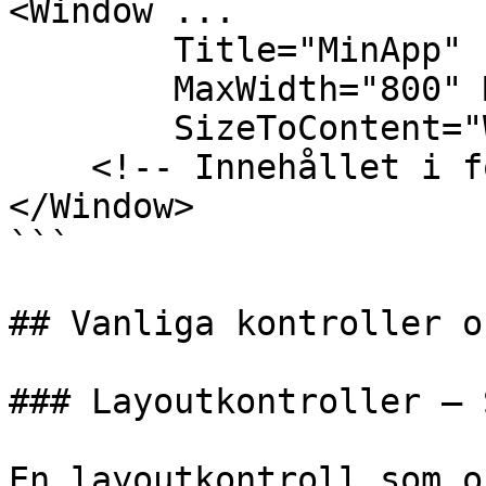
<Window ...

        Title="MinApp"

        MaxWidth="800" MaxHeight="450"

        SizeToContent="WidthAndHeight">

    <!-- Innehållet i fönstret -->

</Window>

```

## Vanliga kontroller o
### Layoutkontroller – 
En layoutkontroll som o