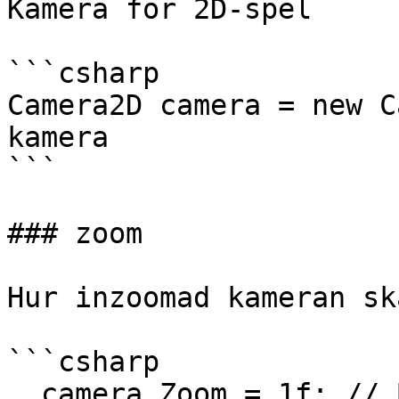
Kamera för 2D-spel

```csharp

Camera2D camera = new C
kamera

```

### zoom

Hur inzoomad kameran sk
```csharp

  camera.Zoom = 1f; // Bestämma zoomvärdet till 1
