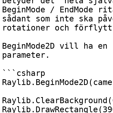
betyder det "hela själv
BeginMode / EndMode rit
sådant som inte ska påv
rotationer och förflytt
BeginMode2D vill ha en 
parameter.

```csharp

Raylib.BeginMode2D(camer
Raylib.ClearBackground(
Raylib.DrawRectangle(39