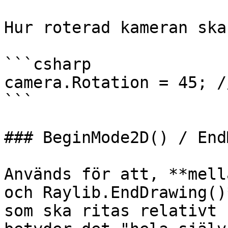
Hur roterad kameran ska
```csharp

camera.Rotation = 45; /
```

### BeginMode2D() / End
Används för att, **mell
och Raylib.EndDrawing()
som ska ritas relativt 