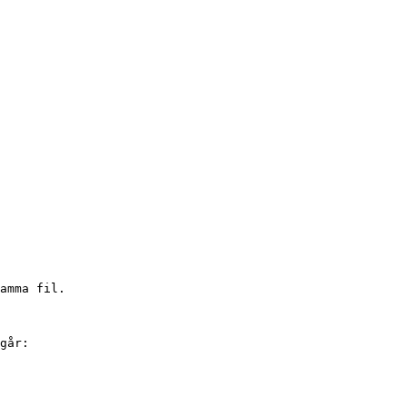
amma fil.

går:
