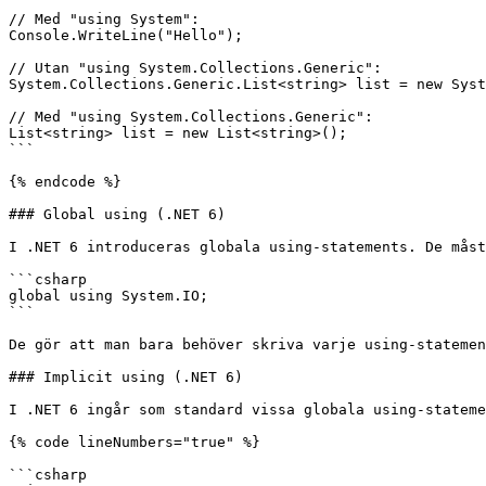
// Med "using System":

Console.WriteLine("Hello");

// Utan "using System.Collections.Generic":

System.Collections.Generic.List<string> list = new Syst
// Med "using System.Collections.Generic":

List<string> list = new List<string>();

```

{% endcode %}

### Global using (.NET 6)

I .NET 6 introduceras globala using-statements. De måst
```csharp

global using System.IO;

```

De gör att man bara behöver skriva varje using-statemen
### Implicit using (.NET 6)

I .NET 6 ingår som standard vissa globala using-stateme
{% code lineNumbers="true" %}

```csharp
