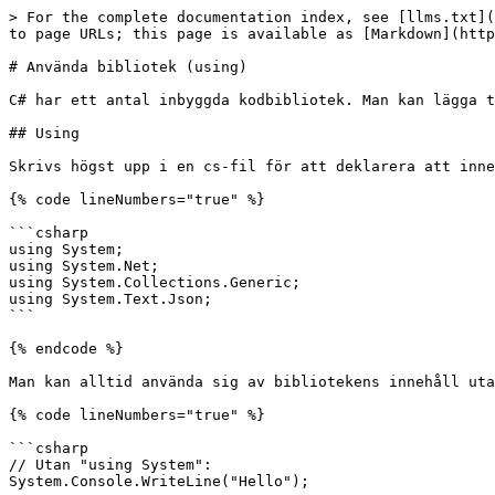
> For the complete documentation index, see [llms.txt](
to page URLs; this page is available as [Markdown](http
# Använda bibliotek (using)

C# har ett antal inbyggda kodbibliotek. Man kan lägga t
## Using

Skrivs högst upp i en cs-fil för att deklarera att inne
{% code lineNumbers="true" %}

```csharp

using System;

using System.Net;

using System.Collections.Generic;

using System.Text.Json;

```

{% endcode %}

Man kan alltid använda sig av bibliotekens innehåll uta
{% code lineNumbers="true" %}

```csharp

// Utan "using System":

System.Console.WriteLine("Hello");
