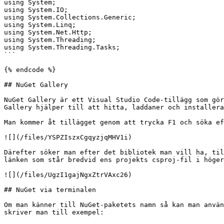
using System;

using System.IO;

using System.Collections.Generic;

using System.Linq;

using System.Net.Http;

using System.Threading;

using System.Threading.Tasks;

```

{% endcode %}

## NuGet Gallery

NuGet Gallery är ett Visual Studio Code-tillägg som gör
Gallery hjälper till att hitta, laddaner och installera
Man kommer åt tillägget genom att trycka F1 och söka ef
![](/files/YSPZIszxCgqyzjqMHV1i)

Därefter söker man efter det bibliotek man vill ha, til
länken som står bredvid ens projekts csproj-fil i höger
![](/files/UgzI1gajNgxZtrVAxc26)

## NuGet via terminalen

Om man känner till NuGet-paketets namn så kan man använ
skriver man till exempel:
