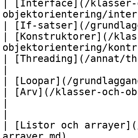
| [Interface](/klasser-
objektorientering/inter
| [If-satser](/grundlaggande/if-satser.md
| [Konstruktorer](/klas
objektorientering/kontruktorer.md)           
| [Threading](/annat/threading.md)               
|

| [Loopar](/grundlaggande/loopar.md)            
| [Arv](/klasser-och-objektorientering/arv.md)   
|                                                                        
|

| [Listor och arrayer](
arrayer.md)            