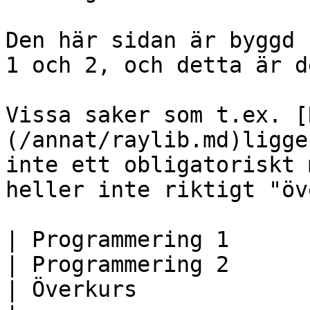
Den här sidan är byggd 
1 och 2, och detta är d
Vissa saker som t.ex. [
(/annat/raylib.md)ligge
inte ett obligatoriskt 
heller inte riktigt "öv
| Programmering 1                                                          
| Programmering 2                                                                                 
| Överkurs                                                               