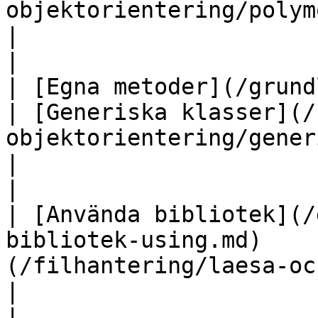
objektorientering/polymorfism.md)               
|                                                                        
|

| [Egna metoder](/grundlaggande/metoder.
| [Generiska klasser](/
objektorientering/generiska-klasser.m
|                                                                        
|

| [Använda bibliotek](/
bibliotek-using.md)    
(/filhantering/laesa-och-skriva.md)                 
|                                                                        
|
