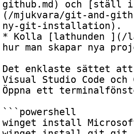
github.md) och [ställ i
(/mjukvara/git-and-gith
ny-git-installation).

* Kolla [lathunden ](/l
hur man skapar nya proje
Det enklaste sättet att
Visual Studio Code och 
Öppna ett terminalfönst
```powershell

winget install Microsof
winget install git.git
