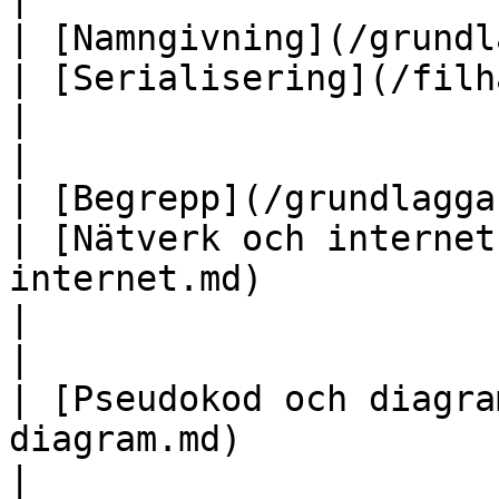
| [Namngivning](/grundlaggande/namngi
| [Serialisering](/filhantering/serialisering.
|                                                                        
|

| [Begrepp](/grundlaggande/begrepp.md)       
| [Nätverk och internet
internet.md)                                         
|                                                                        
|

| [Pseudokod och diagra
diagram.md)                 |                                                                       
|                                                                        