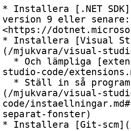
* Installera [.NET SDK]
version 9 eller senare: 
<https://dotnet.microso
* Installera [Visual St
(/mjukvara/visual-studi
  * Och lämpliga [extensions](/mjukvara/visual-
studio-code/extensions.m
  * Ställ in så program [körs i ett eget fönster]
(/mjukvara/visual-studi
code/instaellningar.md#
separat-fonster)

* Installera [Git-scm](