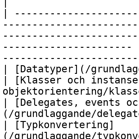
|

| ---------------------
-----------------------
-----------------------
---------------------- 
-----------------------
| [Datatyper](/grundlaggande/datatyper.md
| [Klasser och instanse
objektorientering/klasser-och-i
| [Delegates, events oc
(/grundlaggande/delegat
| [Typkonvertering]
(/grundlaggande/typkonvertering.md)  