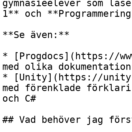
gymnasieelever som läse
1** och **Programmering
**Se även:**

* [Progdocs](https://ww
med olika dokumentation
* [Unity](https://unity
med förenklade förklari
och C#

## Vad behöver jag först