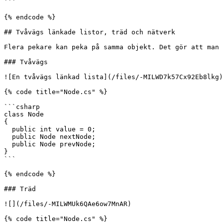
```

{% endcode %}

## Tvåvägs länkade listor, träd och nätverk

Flera pekare kan peka på samma objekt. Det gör att man 
### Tvåvägs

![En tvåvägs länkad lista](/files/-MILWD7k57Cx92Eb8lkg)

{% code title="Node.cs" %}

```csharp

class Node

{

  public int value = 0;

  public Node nextNode;

  public Node prevNode;

}

```

{% endcode %}

### Träd

![](/files/-MILWMUk6QAe6ow7MnAR)

{% code title="Node.cs" %}
