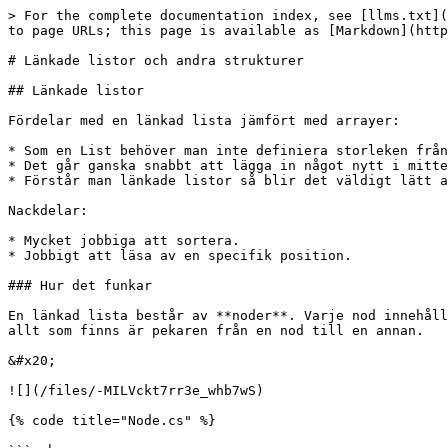
> For the complete documentation index, see [llms.txt](
to page URLs; this page is available as [Markdown](http
# Länkade listor och andra strukturer

## Länkade listor

Fördelar med en länkad lista jämfört med arrayer:

* Som en List behöver man inte definiera storleken från
* Det går ganska snabbt att lägga in något nytt i mitte
* Förstår man länkade listor så blir det väldigt lätt a
Nackdelar:

* Mycket jobbiga att sortera.

* Jobbigt att läsa av en specifik position.

### Hur det funkar

En länkad lista består av **noder**. Varje nod innehåll
allt som finns är pekaren från en nod till en annan.

&#x20;

![](/files/-MILVckt7rr3e_whb7wS)

{% code title="Node.cs" %}
