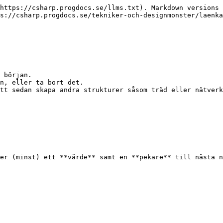
https://csharp.progdocs.se/llms.txt). Markdown versions 
s://csharp.progdocs.se/tekniker-och-designmonster/laenka
 början.

n, eller ta bort det.

tt sedan skapa andra strukturer såsom träd eller nätverk
er (minst) ett **värde** samt en **pekare** till nästa n