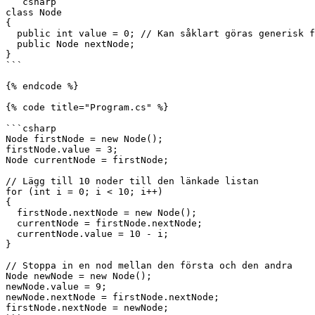
```csharp

class Node

{

  public int value = 0; // Kan såklart göras generisk för mer flexibilitet.

  public Node nextNode;

}

```

{% endcode %}

{% code title="Program.cs" %}

```csharp

Node firstNode = new Node();

firstNode.value = 3;

Node currentNode = firstNode;

// Lägg till 10 noder till den länkade listan

for (int i = 0; i < 10; i++)

{

  firstNode.nextNode = new Node();

  currentNode = firstNode.nextNode;

  currentNode.value = 10 - i;

}

// Stoppa in en nod mellan den första och den andra

Node newNode = new Node();

newNode.value = 9;

newNode.nextNode = firstNode.nextNode;

firstNode.nextNode = newNode;
